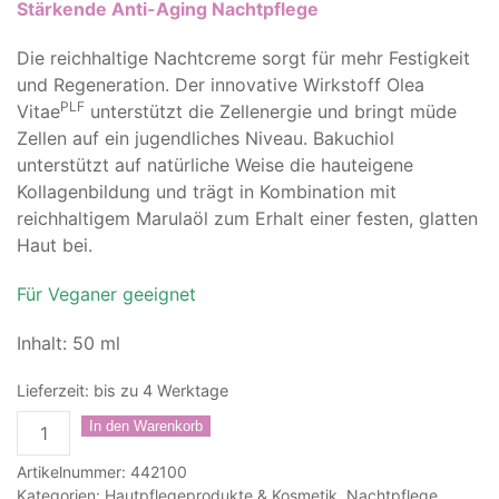
Stärkende Anti-Aging Nachtpflege
Die reichhaltige Nachtcreme sorgt für mehr Festigkeit
und Regeneration. Der innovative Wirkstoff Olea
PLF
Vitae
unterstützt die Zellenergie und bringt müde
Zellen auf ein jugendliches Niveau. Bakuchiol
unterstützt auf natürliche Weise die hauteigene
Kollagenbildung und trägt in Kombination mit
reichhaltigem Marulaöl zum Erhalt einer festen, glatten
Haut bei.
Für Veganer geeignet
Inhalt: 50 ml
Lieferzeit:
bis zu 4 Werktage
Ageless
In den Warenkorb
FutureNight
Artikelnummer:
442100
Cream
Kategorien:
Hautpflegeprodukte & Kosmetik
,
Nachtpflege