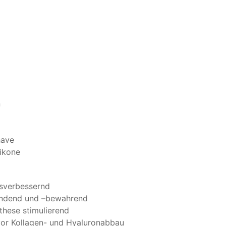
n
have
likone
tsverbessernd
pendend und –bewahrend
these stimulierend
 vor Kollagen- und Hyaluronabbau