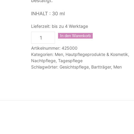
bestätigt.
INHALT : 30 ml
Lieferzeit:
bis zu 4 Werktage
Hydro
In den Warenkorb
Power
Artikelnummer:
425000
Fluid
Kategorien:
Men
,
Hautpflegeprodukte & Kosmetik
,
Menge
Nachtpflege
,
Tagespflege
Schlagwörter:
Gesichtspflege
,
Bartträger
,
Men