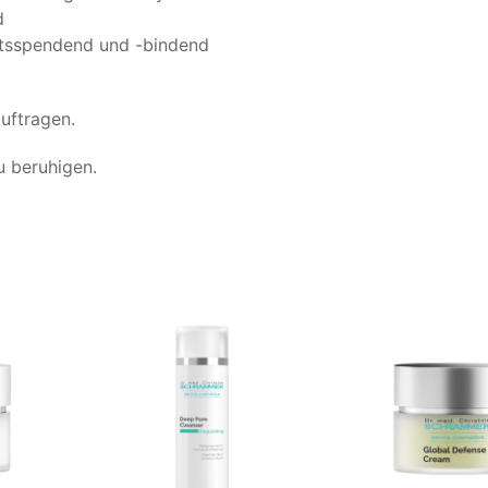
d
eitsspendend und -bindend
uftragen.
u beruhigen.