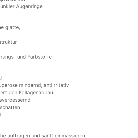
dunkler Augenringe
e glatte,
struktur
erungs- und Farbstoffe
d
perose mindernd, antiirritativ
ndert den Kollagenabbau
tsverbessernd
nschatten
d
ie auftragen und sanft einmassieren.