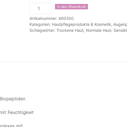
High
In den Warenkorb
PerfectionEye
Artikelnummer:
460300
Cream
Kategorien:
Hautpflegeprodukte & Kosmetik
,
Augenp
Menge
Schlagwörter:
Trockene Haut
,
Normale Haut
,
Sensib
Biopeptiden
mit Feuchtigkeit
mplexes mit